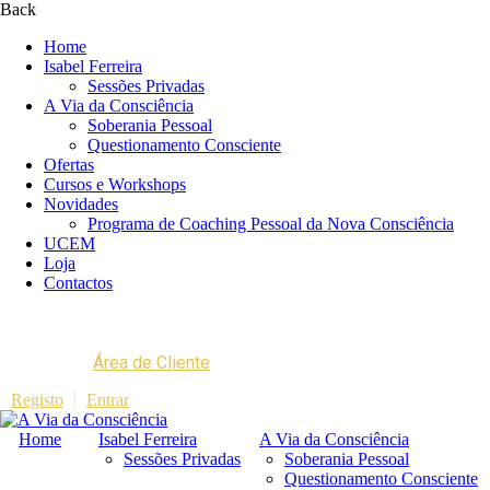
Back
Home
Isabel Ferreira
Sessões Privadas
A Via da Consciência
Soberania Pessoal
Questionamento Consciente
Ofertas
Cursos e Workshops
Novidades
Programa de Coaching Pessoal da Nova Consciência
UCEM
Loja
Contactos
+351 966 125 154
info@aviadaconsciencia.com
Área de Cliente
Registo
Entrar
Home
Isabel Ferreira
A Via da Consciência
Sessões Privadas
Soberania Pessoal
Questionamento Consciente