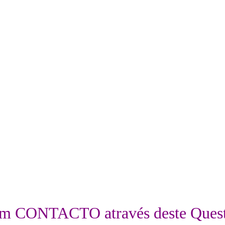
A Via da Consciência
96 612 5154
Rotunda das Oliveiras, nº 3 | 1990-428 – Lisboa
info@aviadaconsciencia.com
em
CONTACTO
através deste Ques