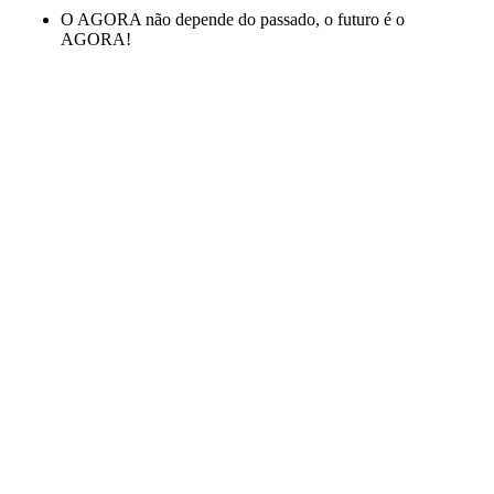
O AGORA não depende do passado, o futuro é o
AGORA!
AGORA QUE REFLETIU
POR ONDE QUER COMEÇAR A
MUDANÇA?
HÁ QUANTO TEMPO ESPERA