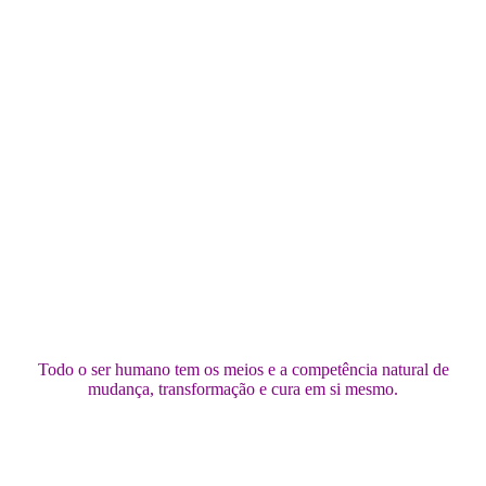
PRINCÍPIOS BÁSICOS QUE
ASSISTEM À
RECUPERAÇÃO DO BEM-ESTAR
DOS MEUS CLIENTES:
Todo o ser humano tem os meios e a competência natural de
mudança, transformação e cura em si mesmo.