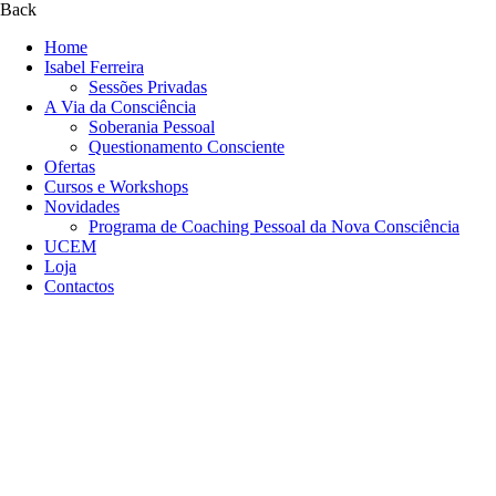
Back
Home
Isabel Ferreira
Sessões Privadas
A Via da Consciência
Soberania Pessoal
Questionamento Consciente
Ofertas
Cursos e Workshops
Novidades
Programa de Coaching Pessoal da Nova Consciência
UCEM
Loja
Contactos
+351 966 125 154
info@aviadaconsciencia.com