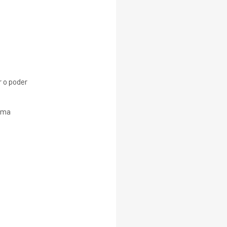
r o poder
 uma