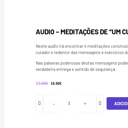
AUDIO – MEDITAÇÕES DE “UM 
Neste audio irá encontrar 4 meditações construíd
curador e redentor das mensagens e exercícios d
Nas palavras poderosas destas mensagens poderá
verdadeira entrega e sentido de segurança.
15.00
€
10.00
€
O
O
preço
preço
original
atual
era:
é:
-
+
ADICI
Quantidade
15.00€.
10.00€.
de
Audio
–
Meditações