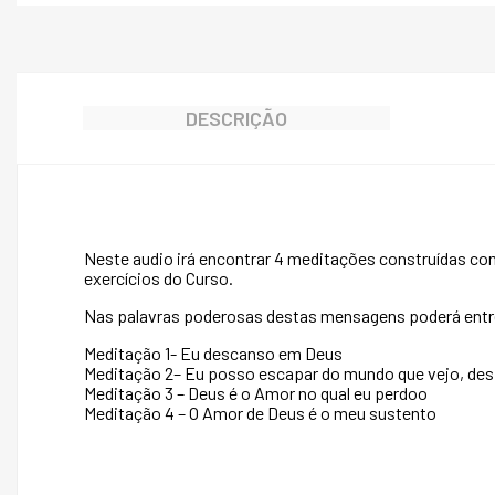
de
“Um
Curso
em
Milagres”
DESCRIÇÃO
Neste audio irá encontrar 4 meditações construídas com
exercícios do Curso.
Nas palavras poderosas destas mensagens poderá entreg
Meditação 1- Eu descanso em Deus
Meditação 2– Eu posso escapar do mundo que vejo, des
Meditação 3 – Deus é o Amor no qual eu perdoo
Meditação 4 – O Amor de Deus é o meu sustento