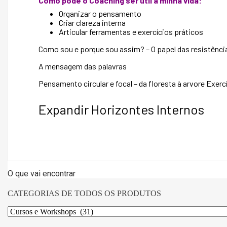
Como pode o Coaching ser útil à minha vida:
Organizar o pensamento
Criar clareza interna
Articular ferramentas e exercícios práticos
Como sou e porque sou assim? – O papel das resistênci
A mensagem das palavras
Pensamento circular e focal – da floresta à arvore Exerc
Expandir Horizontes Internos
O que vai encontrar
CATEGORIAS DE TODOS OS PRODUTOS