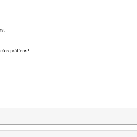
as.
ícios práticos!