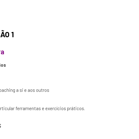
ÃO 1
ra
ios
oaching a si e aos outros
rticular ferramentas e exercícios práticos.
s