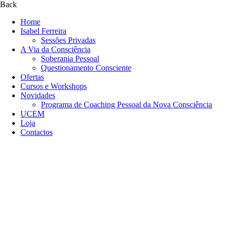
Back
Home
Isabel Ferreira
Sessões Privadas
A Via da Consciência
Soberania Pessoal
Questionamento Consciente
Ofertas
Cursos e Workshops
Novidades
Programa de Coaching Pessoal da Nova Consciência
UCEM
Loja
Contactos
+351 966 125 154
info@aviadaconsciencia.com