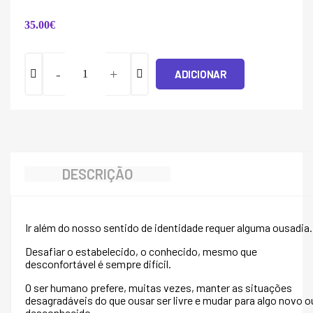
35.00
€
-
+
ADICIONAR
Quantidade
de
Ousar
e
Descobrir
Quem
és
DESCRIÇÃO
Ir além do nosso sentido de identidade requer alguma ousadia.
Desafiar o estabelecido, o conhecido, mesmo que
desconfortável é sempre difícil.
O ser humano prefere, muitas vezes, manter as situações
desagradáveis do que ousar ser livre e mudar para algo novo o
desconhecido.