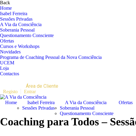
Back
Home
Isabel Ferreira
Sessões Privadas
A Via da Consciência
Soberania Pessoal
Questionamento Consciente
Ofertas
Cursos e Workshops
Novidades
Programa de Coaching Pessoal da Nova Consciência
UCEM
Loja
Contactos
+351 966 125 154
info@aviadaconsciencia.com
Área de Cliente
Registo
Entrar
Home
Isabel Ferreira
A Via da Consciência
Ofertas
Sessões Privadas
Soberania Pessoal
Questionamento Consciente
Coaching para Todos – Sessã