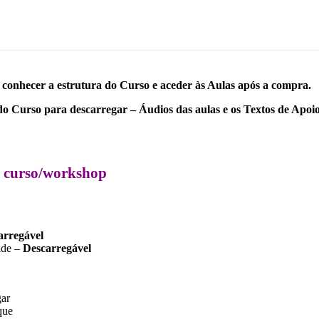
conhecer a estrutura do Curso e aceder às Aulas após a compra.
do Curso para descarregar – Áudios das aulas e os Textos de Apoi
e curso/workshop
arregável
ade –
Descarregável
gar
que